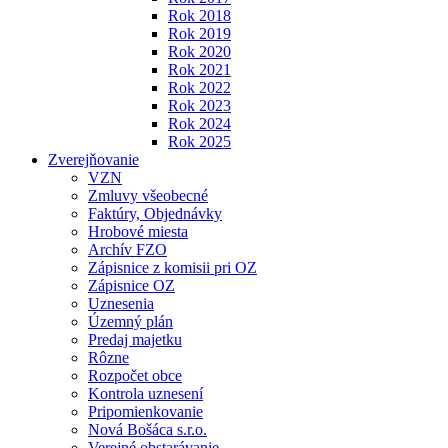
Rok 2018
Rok 2019
Rok 2020
Rok 2021
Rok 2022
Rok 2023
Rok 2024
Rok 2025
Zverejňovanie
VZN
Zmluvy všeobecné
Faktúry, Objednávky
Hrobové miesta
Archív FZO
Zápisnice z komisii pri OZ
Zápisnice OZ
Uznesenia
Územný plán
Predaj majetku
Rôzne
Rozpočet obce
Kontrola uznesení
Pripomienkovanie
Nová Bošáca s.r.o.
Verejné obstarávanie