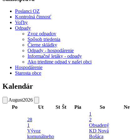
Poslanci OZ
Kontrolná činnosť
Voľby
Odpady
Zvoz odpadov
Spôsob triedenia
Čierne skládky
Odpady - hospodárenie
Informačné letáky - odpady
Ako triedime odpad v našej obci
Hospodárenie
Starosta obce
Kalendár
August
2026
Po
Ut
St
Št
Pia
So
Ne
1
28
2
1
Obsadený
Vývoz
KD Nová
komunálneho
Bošáca