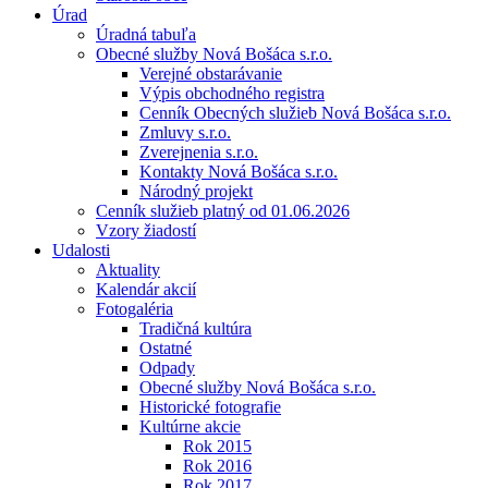
Úrad
Úradná tabuľa
Obecné služby Nová Bošáca s.r.o.
Verejné obstarávanie
Výpis obchodného registra
Cenník Obecných služieb Nová Bošáca s.r.o.
Zmluvy s.r.o.
Zverejnenia s.r.o.
Kontakty Nová Bošáca s.r.o.
Národný projekt
Cenník služieb platný od 01.06.2026
Vzory žiadostí
Udalosti
Aktuality
Kalendár akcií
Fotogaléria
Tradičná kultúra
Ostatné
Odpady
Obecné služby Nová Bošáca s.r.o.
Historické fotografie
Kultúrne akcie
Rok 2015
Rok 2016
Rok 2017