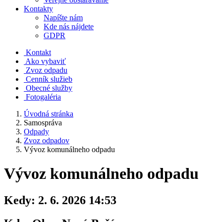
Kontakty
Napíšte nám
Kde nás nájdete
GDPR
Kontakt
Ako vybaviť
Zvoz odpadu
Cenník služieb
Obecné služby
Fotogaléria
Úvodná stránka
Samospráva
Odpady
Zvoz odpadov
Vývoz komunálneho odpadu
Vývoz komunálneho odpadu
Kedy:
2. 6. 2026 14:53