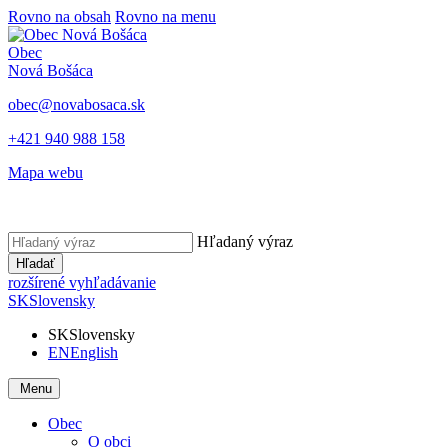
Rovno na obsah
Rovno na menu
Obec
Nová Bošáca
obec@novabosaca.sk
+421 940 988 158
Mapa webu
Hľadaný výraz
Hľadať
rozšírené vyhľadávanie
SK
Slovensky
SK
Slovensky
EN
English
Menu
Obec
O obci