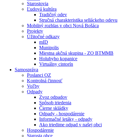
Starostovia
Ľudová kultúra
Tradičný odev
Stručná charakteristika selláckeho odevu
Mobilný rozhlas v obci Nová Bošáca
Projekty
Úžitočné odkazy
mID
Munipolis
Miestna akčná skupina - ZO BTMMB
Holubyho kopanice
Virtuálny cintorín
Samospráva
Poslanci OZ
Kontrolná činnosť
Voľby
Odpady
Zvoz odpadov
Spôsob triedenia
Čierne skládky
Odpady - hospodárenie
Informačné letáky - odpady
Ako triedime odpad v našej obci
Hospodárenie
Starosta obce