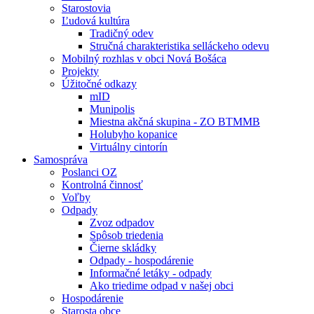
Starostovia
Ľudová kultúra
Tradičný odev
Stručná charakteristika selláckeho odevu
Mobilný rozhlas v obci Nová Bošáca
Projekty
Úžitočné odkazy
mID
Munipolis
Miestna akčná skupina - ZO BTMMB
Holubyho kopanice
Virtuálny cintorín
Samospráva
Poslanci OZ
Kontrolná činnosť
Voľby
Odpady
Zvoz odpadov
Spôsob triedenia
Čierne skládky
Odpady - hospodárenie
Informačné letáky - odpady
Ako triedime odpad v našej obci
Hospodárenie
Starosta obce