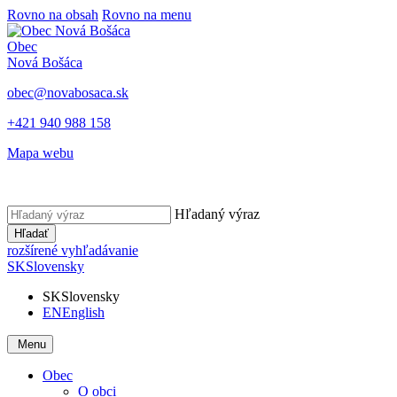
Rovno na obsah
Rovno na menu
Obec
Nová Bošáca
obec@novabosaca.sk
+421 940 988 158
Mapa webu
Hľadaný výraz
Hľadať
rozšírené vyhľadávanie
SK
Slovensky
SK
Slovensky
EN
English
Menu
Obec
O obci