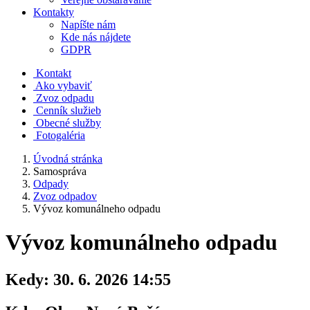
Kontakty
Napíšte nám
Kde nás nájdete
GDPR
Kontakt
Ako vybaviť
Zvoz odpadu
Cenník služieb
Obecné služby
Fotogaléria
Úvodná stránka
Samospráva
Odpady
Zvoz odpadov
Vývoz komunálneho odpadu
Vývoz komunálneho odpadu
Kedy:
30. 6. 2026 14:55