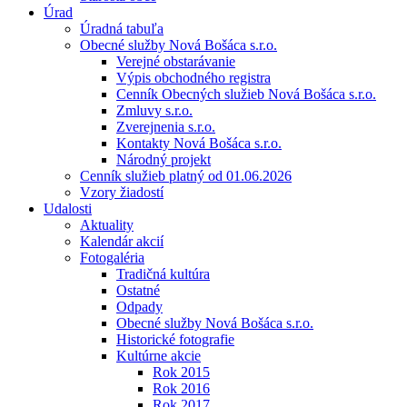
Úrad
Úradná tabuľa
Obecné služby Nová Bošáca s.r.o.
Verejné obstarávanie
Výpis obchodného registra
Cenník Obecných služieb Nová Bošáca s.r.o.
Zmluvy s.r.o.
Zverejnenia s.r.o.
Kontakty Nová Bošáca s.r.o.
Národný projekt
Cenník služieb platný od 01.06.2026
Vzory žiadostí
Udalosti
Aktuality
Kalendár akcií
Fotogaléria
Tradičná kultúra
Ostatné
Odpady
Obecné služby Nová Bošáca s.r.o.
Historické fotografie
Kultúrne akcie
Rok 2015
Rok 2016
Rok 2017