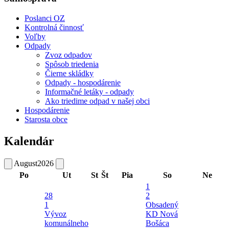
Poslanci OZ
Kontrolná činnosť
Voľby
Odpady
Zvoz odpadov
Spôsob triedenia
Čierne skládky
Odpady - hospodárenie
Informačné letáky - odpady
Ako triedime odpad v našej obci
Hospodárenie
Starosta obce
Kalendár
August
2026
Po
Ut
St
Št
Pia
So
Ne
1
28
2
1
Obsadený
Vývoz
KD Nová
komunálneho
Bošáca