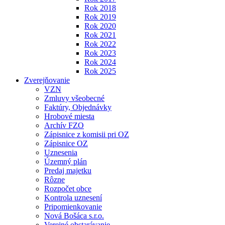
Rok 2018
Rok 2019
Rok 2020
Rok 2021
Rok 2022
Rok 2023
Rok 2024
Rok 2025
Zverejňovanie
VZN
Zmluvy všeobecné
Faktúry, Objednávky
Hrobové miesta
Archív FZO
Zápisnice z komisii pri OZ
Zápisnice OZ
Uznesenia
Územný plán
Predaj majetku
Rôzne
Rozpočet obce
Kontrola uznesení
Pripomienkovanie
Nová Bošáca s.r.o.
Verejné obstarávanie