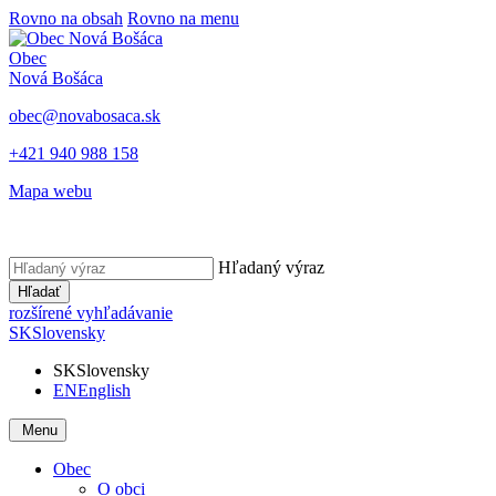
Rovno na obsah
Rovno na menu
Obec
Nová Bošáca
obec@novabosaca.sk
+421 940 988 158
Mapa webu
Hľadaný výraz
Hľadať
rozšírené vyhľadávanie
SK
Slovensky
SK
Slovensky
EN
English
Menu
Obec
O obci