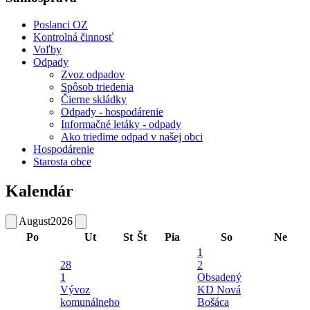
Poslanci OZ
Kontrolná činnosť
Voľby
Odpady
Zvoz odpadov
Spôsob triedenia
Čierne skládky
Odpady - hospodárenie
Informačné letáky - odpady
Ako triedime odpad v našej obci
Hospodárenie
Starosta obce
Kalendár
August
2026
Po
Ut
St
Št
Pia
So
Ne
1
28
2
1
Obsadený
Vývoz
KD Nová
komunálneho
Bošáca