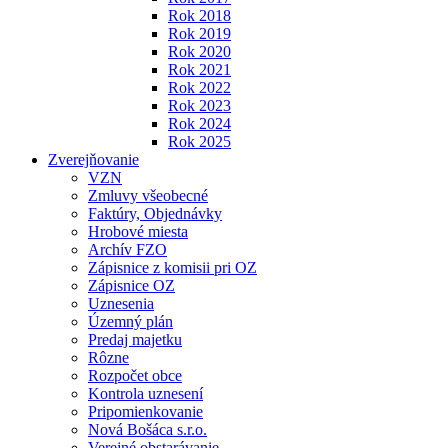
Rok 2018
Rok 2019
Rok 2020
Rok 2021
Rok 2022
Rok 2023
Rok 2024
Rok 2025
Zverejňovanie
VZN
Zmluvy všeobecné
Faktúry, Objednávky
Hrobové miesta
Archív FZO
Zápisnice z komisii pri OZ
Zápisnice OZ
Uznesenia
Územný plán
Predaj majetku
Rôzne
Rozpočet obce
Kontrola uznesení
Pripomienkovanie
Nová Bošáca s.r.o.
Verejné obstarávanie