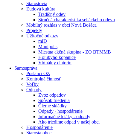
Starostovia
Ľudová kultúra
Tradičný odev
Stručná charakteristika selláckeho odevu
Mobilný rozhlas v obci Nová Bošáca
Projekty
Úžitočné odkazy
mID
Munipolis
Miestna akčná skupina - ZO BTMMB
Holubyho kopanice
Virtuálny cintorín
Samospráva
Poslanci OZ
Kontrolná činnosť
Voľby
Odpady
Zvoz odpadov
Spôsob triedenia
Čierne skládky
Odpady - hospodárenie
Informačné letáky - odpady
Ako triedime odpad v našej obci
Hospodárenie
Starosta obce