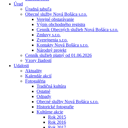
Úrad
Úradná tabuľa
Obecné služby Nová Bošáca s.r.o.
Verejné obstarávanie
Výpis obchodného registra
Cenník Obecných služieb Nová Bošáca s.r.o.
Zmluvy s.r.o.
Zverejnenia s.r.o.
Kontakty Nová Bošáca s.r.o.
Národný projekt
Cenník služieb platný od 01.06.2026
Vzory žiadostí
Udalosti
Aktuality
Kalendár akcií
Fotogaléria
Tradičná kultúra
Ostatné
Odpady
Obecné služby Nová Bošáca s.r.o.
Historické fotografie
Kultúrne akcie
Rok 2015
Rok 2016
Rok 2017