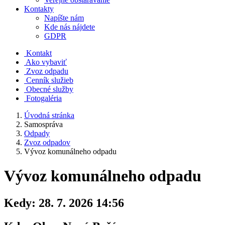
Kontakty
Napíšte nám
Kde nás nájdete
GDPR
Kontakt
Ako vybaviť
Zvoz odpadu
Cenník služieb
Obecné služby
Fotogaléria
Úvodná stránka
Samospráva
Odpady
Zvoz odpadov
Vývoz komunálneho odpadu
Vývoz komunálneho odpadu
Kedy:
28. 7. 2026 14:56