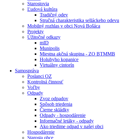
Starostovia
Ľudová kultúra
Tradičný odev
Stručná charakteristika selláckeho odevu
Mobilný rozhlas v obci Nová Bošáca
Projekty
Úžitočné odkazy
mID
Munipolis
Miestna akčná skupina - ZO BTMMB
Holubyho kopanice
Virtuálny cintorín
Samospráva
Poslanci OZ
Kontrolná činnosť
Voľby
Odpady
Zvoz odpadov
Spôsob triedenia
Čierne skládky
Odpady - hospodárenie
Informačné letáky - odpady
Ako triedime odpad v našej obci
Hospodárenie
Starosta obce