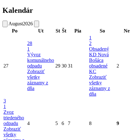
Kalendár
August
2026
Po
Ut
St
Št
Pia
So
Ne
1
28
2
1
Obsadený
Vývoz
KD Nová
komunálneho
Bošáca
27
odpadu
29
30
31
obsadené
2
Zobraziť
KC
všetky
Zobraziť
záznamy z
všetky
dňa
záznamy z
dňa
3
1
Zvoz
triedeného
odpadu
4
5
6
7
8
9
Zobraziť
všetky