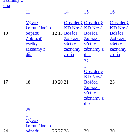
záznamy z
dňa
11
14
15
16
1
1
1
1
Vývoz
Obsadený
Obsadený
Obsadený
komunálneho
KD Nová
KD Nová
KD Nová
10
odpadu
12
13
Bošáca
Bošáca
Bošáca
Zobraziť
Zobraziť
Zobraziť
Zobraziť
všetky
všetky
všetky
všetky
záznamy z
záznamy
záznamy z
záznamy
dňa
z dňa
dňa
z dňa
22
1
Obsadený
KD Nová
17
18
19
20
21
Bošáca
23
Zobraziť
všetky
záznamy z
dňa
25
1
Vývoz
komunálneho
24
odpadu
26
27
28
29
30