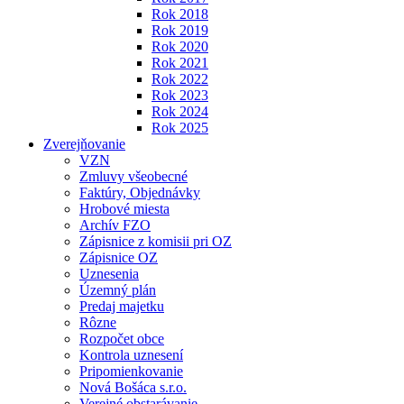
Rok 2018
Rok 2019
Rok 2020
Rok 2021
Rok 2022
Rok 2023
Rok 2024
Rok 2025
Zverejňovanie
VZN
Zmluvy všeobecné
Faktúry, Objednávky
Hrobové miesta
Archív FZO
Zápisnice z komisii pri OZ
Zápisnice OZ
Uznesenia
Územný plán
Predaj majetku
Rôzne
Rozpočet obce
Kontrola uznesení
Pripomienkovanie
Nová Bošáca s.r.o.
Verejné obstarávanie