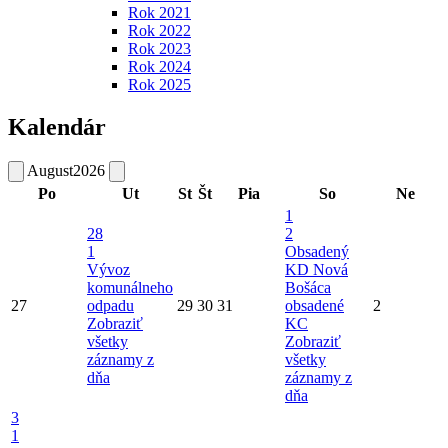
Rok 2021
Rok 2022
Rok 2023
Rok 2024
Rok 2025
Kalendár
August
2026
Po
Ut
St
Št
Pia
So
Ne
1
28
2
1
Obsadený
Vývoz
KD Nová
komunálneho
Bošáca
27
odpadu
29
30
31
obsadené
2
Zobraziť
KC
všetky
Zobraziť
záznamy z
všetky
dňa
záznamy z
dňa
3
1