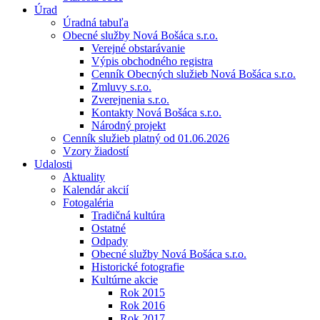
Úrad
Úradná tabuľa
Obecné služby Nová Bošáca s.r.o.
Verejné obstarávanie
Výpis obchodného registra
Cenník Obecných služieb Nová Bošáca s.r.o.
Zmluvy s.r.o.
Zverejnenia s.r.o.
Kontakty Nová Bošáca s.r.o.
Národný projekt
Cenník služieb platný od 01.06.2026
Vzory žiadostí
Udalosti
Aktuality
Kalendár akcií
Fotogaléria
Tradičná kultúra
Ostatné
Odpady
Obecné služby Nová Bošáca s.r.o.
Historické fotografie
Kultúrne akcie
Rok 2015
Rok 2016
Rok 2017