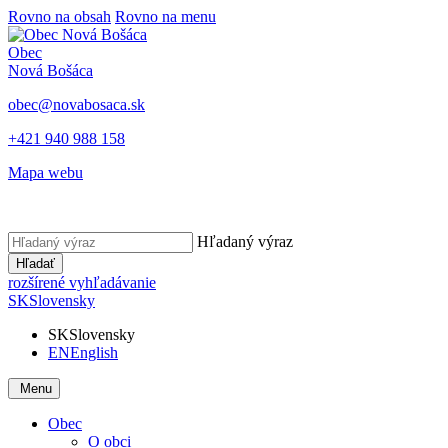
Rovno na obsah
Rovno na menu
Obec
Nová Bošáca
obec@novabosaca.sk
+421 940 988 158
Mapa webu
Hľadaný výraz
Hľadať
rozšírené vyhľadávanie
SK
Slovensky
SK
Slovensky
EN
English
Menu
Obec
O obci