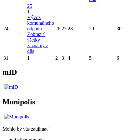
25
1
Vývoz
komunálneho
24
odpadu
26
27
28
29
30
Zobraziť
všetky
záznamy z
dňa
31
1
2
3
4
5
6
mID
Munipolis
Mohlo by vás zaujímať
Odber noviniek