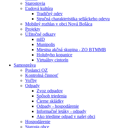
Starostovia
Ľudová kultúra
Tradičný odev
Stručná charakteristika selláckeho odevu
Mobilný rozhlas v obci Nová Bošáca
Projekty
Úžitočné odkazy
mID
Munipolis
Miestna akčná skupina - ZO BTMMB
Holubyho kopanice
Virtuálny cintorín
Samospráva
Poslanci OZ
Kontrolná činnosť
Voľby
Odpady
Zvoz odpadov
Spôsob triedenia
Čierne skládky
Odpady - hospodárenie
Informačné letáky - odpady
Ako triedime odpad v našej obci
Hospodárenie
Starosta obce