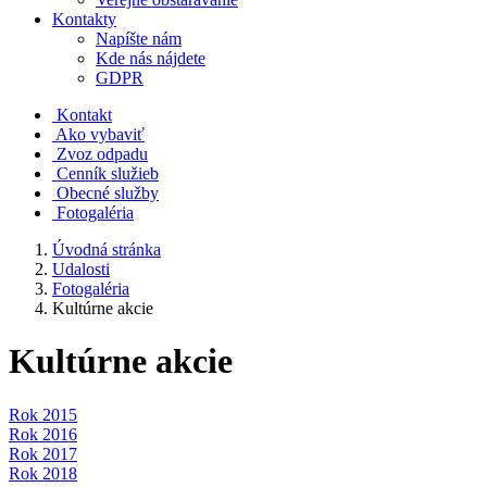
Kontakty
Napíšte nám
Kde nás nájdete
GDPR
Kontakt
Ako vybaviť
Zvoz odpadu
Cenník služieb
Obecné služby
Fotogaléria
Úvodná stránka
Udalosti
Fotogaléria
Kultúrne akcie
Kultúrne akcie
Rok 2015
Rok 2016
Rok 2017
Rok 2018