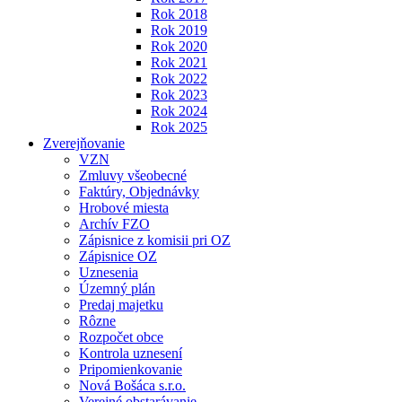
Rok 2018
Rok 2019
Rok 2020
Rok 2021
Rok 2022
Rok 2023
Rok 2024
Rok 2025
Zverejňovanie
VZN
Zmluvy všeobecné
Faktúry, Objednávky
Hrobové miesta
Archív FZO
Zápisnice z komisii pri OZ
Zápisnice OZ
Uznesenia
Územný plán
Predaj majetku
Rôzne
Rozpočet obce
Kontrola uznesení
Pripomienkovanie
Nová Bošáca s.r.o.
Verejné obstarávanie