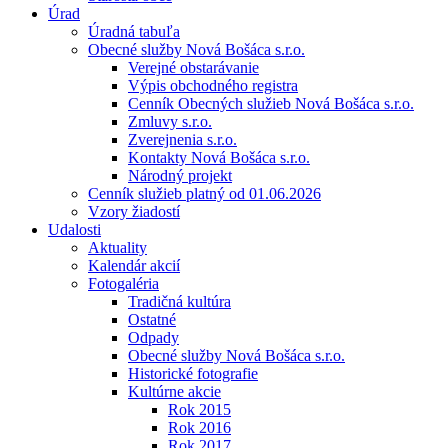
Úrad
Úradná tabuľa
Obecné služby Nová Bošáca s.r.o.
Verejné obstarávanie
Výpis obchodného registra
Cenník Obecných služieb Nová Bošáca s.r.o.
Zmluvy s.r.o.
Zverejnenia s.r.o.
Kontakty Nová Bošáca s.r.o.
Národný projekt
Cenník služieb platný od 01.06.2026
Vzory žiadostí
Udalosti
Aktuality
Kalendár akcií
Fotogaléria
Tradičná kultúra
Ostatné
Odpady
Obecné služby Nová Bošáca s.r.o.
Historické fotografie
Kultúrne akcie
Rok 2015
Rok 2016
Rok 2017