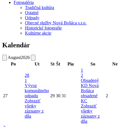
Fotogaléria
Tradičná kultúra
Ostatné
Odpady
Obecné služby Nová Bošáca s.r.o.
Historické fotografie
Kultúrne akcie
Kalendár
August
2026
Po
Ut
St
Št
Pia
So
Ne
1
28
2
1
Obsadený
Vývoz
KD Nová
komunálneho
Bošáca
27
odpadu
29
30
31
obsadené
2
Zobraziť
KC
všetky
Zobraziť
záznamy z
všetky
dňa
záznamy z
dňa