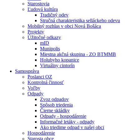
Starostovia
Ľudová kultúra
Tradičný odev
Stručná charakteristika selláckeho odevu
Mobilný rozhlas v obci Nová Bošáca
Projekty
Úžitočné odkazy
mID
Munipolis
Miestna akčná skupina - ZO BTMMB
Holubyho kopanice
Virtuálny cintorín
Samospráva
Poslanci OZ
Kontrolná činnosť
Voľby
Odpady
Zvoz odpadov
Spôsob triedenia
Čierne skládky
Odpady - hospodárenie
Informačné letáky - odpady
Ako triedime odpad v našej obci
Hospodárenie
Starosta obce