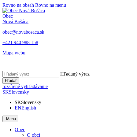
Rovno na obsah
Rovno na menu
Obec
Nová Bošáca
obec@novabosaca.sk
+421 940 988 158
Mapa webu
Hľadaný výraz
Hľadať
rozšírené vyhľadávanie
SK
Slovensky
SK
Slovensky
EN
English
Menu
Obec
O obci