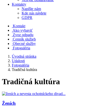
Kontakty
Napíšte nám
Kde nás nájdete
GDPR
Kontakt
Ako vybaviť
Zvoz odpadu
Cenník služieb
Obecné služby
Fotogaléria
Úvodná stránka
Udalosti
Fotogaléria
Tradičná kultúra
Tradičná kultúra
Ženích