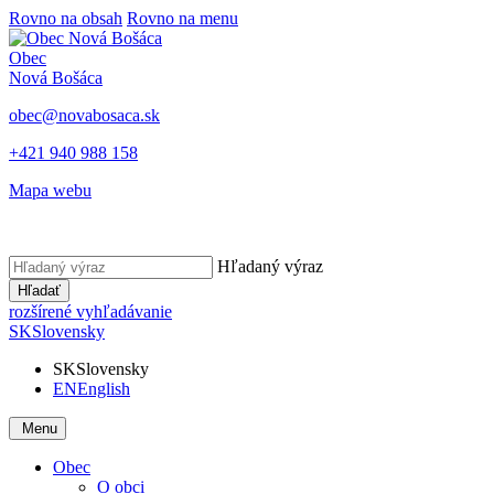
Rovno na obsah
Rovno na menu
Obec
Nová Bošáca
obec@novabosaca.sk
+421 940 988 158
Mapa webu
Hľadaný výraz
Hľadať
rozšírené vyhľadávanie
SK
Slovensky
SK
Slovensky
EN
English
Menu
Obec
O obci