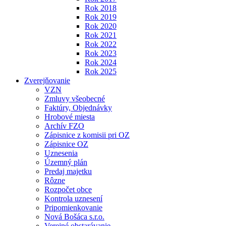
Rok 2018
Rok 2019
Rok 2020
Rok 2021
Rok 2022
Rok 2023
Rok 2024
Rok 2025
Zverejňovanie
VZN
Zmluvy všeobecné
Faktúry, Objednávky
Hrobové miesta
Archív FZO
Zápisnice z komisii pri OZ
Zápisnice OZ
Uznesenia
Územný plán
Predaj majetku
Rôzne
Rozpočet obce
Kontrola uznesení
Pripomienkovanie
Nová Bošáca s.r.o.
Verejné obstarávanie