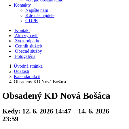
Kontakty
Napíšte nám
Kde nás nájdete
GDPR
Kontakt
Ako vybaviť
Zvoz odpadu
Cenník služieb
Obecné služby
Fotogaléria
Úvodná stránka
Udalosti
Kalendár akcií
Obsadený KD Nová Bošáca
Obsadený KD Nová Bošáca
Kedy:
12. 6. 2026 14:47 – 14. 6. 2026
23:59