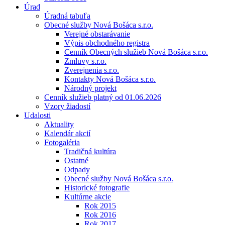
Úrad
Úradná tabuľa
Obecné služby Nová Bošáca s.r.o.
Verejné obstarávanie
Výpis obchodného registra
Cenník Obecných služieb Nová Bošáca s.r.o.
Zmluvy s.r.o.
Zverejnenia s.r.o.
Kontakty Nová Bošáca s.r.o.
Národný projekt
Cenník služieb platný od 01.06.2026
Vzory žiadostí
Udalosti
Aktuality
Kalendár akcií
Fotogaléria
Tradičná kultúra
Ostatné
Odpady
Obecné služby Nová Bošáca s.r.o.
Historické fotografie
Kultúrne akcie
Rok 2015
Rok 2016
Rok 2017