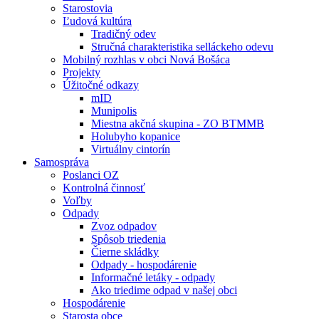
Starostovia
Ľudová kultúra
Tradičný odev
Stručná charakteristika selláckeho odevu
Mobilný rozhlas v obci Nová Bošáca
Projekty
Úžitočné odkazy
mID
Munipolis
Miestna akčná skupina - ZO BTMMB
Holubyho kopanice
Virtuálny cintorín
Samospráva
Poslanci OZ
Kontrolná činnosť
Voľby
Odpady
Zvoz odpadov
Spôsob triedenia
Čierne skládky
Odpady - hospodárenie
Informačné letáky - odpady
Ako triedime odpad v našej obci
Hospodárenie
Starosta obce