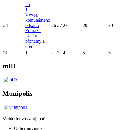
25
1
Vývoz
komunálneho
24
odpadu
26
27
28
29
30
Zobraziť
všetky
záznamy z
dňa
31
1
2
3
4
5
6
mID
Munipolis
Mohlo by vás zaujímať
Odber noviniek