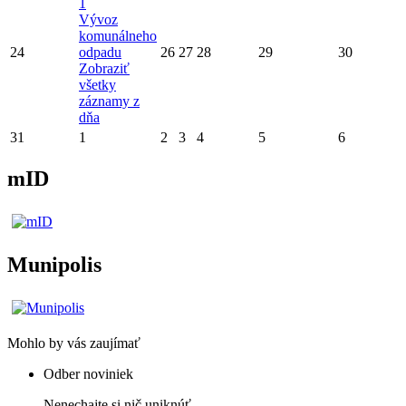
1
Vývoz
komunálneho
24
odpadu
26
27
28
29
30
Zobraziť
všetky
záznamy z
dňa
31
1
2
3
4
5
6
mID
Munipolis
Mohlo by vás zaujímať
Odber noviniek
Nenechajte si nič uniknúť