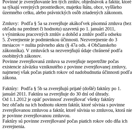
Povinné je zverejňovanie len tých zmlúv, objednávok a faktúr, ktoré
sa týkajú verejných prostriedkov, majetku štátu, obce, vyššieho
územného celku, alebo právnických osôb zriadených zákonom.
Zmluvy: Podľa § 5a sa zverejňuje akákoľvek písomná zmluva (bez
ohľadu na predmet či hodnotu) uzavretá po 1. januári 2011,
s výnimkou pracovných zmlúv a dohôd a zmlúv podľa odseku
5. Zverejnenie je podmienkou účinnosti. Nezverejnenie do 3
mesiacov = nulita právneho aktu (§ 47a ods. 4 Občianskeho
zákonníka). V zmluvách sa nezverejňujú údaje chránené podľa
osobitných zákonov.
Povinne zverejňovaná zmluva sa zverejňuje nepretržite počas
existencie záväzku vzniknutého z povinne zverejňovanej zmluvy,
najmenej však počas piatich rokov od nadobudnutia účinnosti podľa
zákona.
Faktúry: Podľa § 5b sa zverejňujú prijaté (došlé) faktúry po 1.
januári 2011. Faktúra sa zverejňuje do 30 dní od úhrady.
Od 1.1.2012 je opäť povinnosť zverejňovať všetky faktúry
bez ohľadu na ich hodnotu okrem faktúr, ktoré súvisia s povinne
zverejňovanou zmluvou a faktúr, ktoré súvisia so zmluvou, ktorá nie
je povinne zverejňovanou zmluvou.
Faktúry sú povinne zverejňované počas piatich rokov odo dňa ich
zverejnenia.