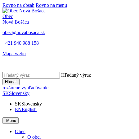
Rovno na obsah
Rovno na menu
Obec
Nová Bošáca
obec@novabosaca.sk
+421 940 988 158
Mapa webu
Hľadaný výraz
Hľadať
rozšírené vyhľadávanie
SK
Slovensky
SK
Slovensky
EN
English
Menu
Obec
O obci