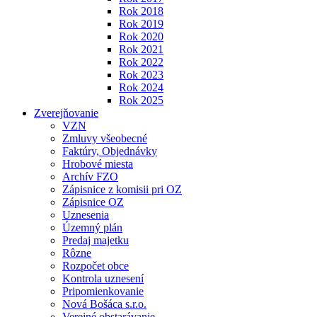
Rok 2018
Rok 2019
Rok 2020
Rok 2021
Rok 2022
Rok 2023
Rok 2024
Rok 2025
Zverejňovanie
VZN
Zmluvy všeobecné
Faktúry, Objednávky
Hrobové miesta
Archív FZO
Zápisnice z komisii pri OZ
Zápisnice OZ
Uznesenia
Územný plán
Predaj majetku
Rôzne
Rozpočet obce
Kontrola uznesení
Pripomienkovanie
Nová Bošáca s.r.o.
Verejné obstarávanie