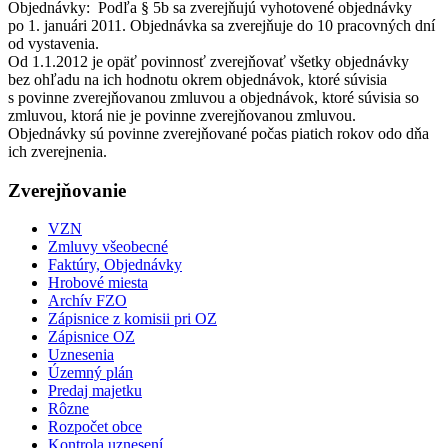
Objednávky: Podľa § 5b sa zverejňujú vyhotovené objednávky
po 1. januári 2011. Objednávka sa zverejňuje do 10 pracovných dní
od vystavenia.
Od 1.1.2012 je opäť povinnosť zverejňovať všetky objednávky
bez ohľadu na ich hodnotu okrem objednávok, ktoré súvisia
s povinne zverejňovanou zmluvou a objednávok, ktoré súvisia so
zmluvou, ktorá nie je povinne zverejňovanou zmluvou.
Objednávky sú povinne zverejňované počas piatich rokov odo dňa
ich zverejnenia.
Zverejňovanie
VZN
Zmluvy všeobecné
Faktúry, Objednávky
Hrobové miesta
Archív FZO
Zápisnice z komisii pri OZ
Zápisnice OZ
Uznesenia
Územný plán
Predaj majetku
Rôzne
Rozpočet obce
Kontrola uznesení