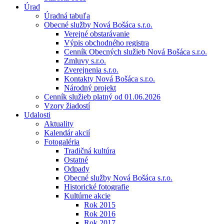
Úrad
Úradná tabuľa
Obecné služby Nová Bošáca s.r.o.
Verejné obstarávanie
Výpis obchodného registra
Cenník Obecných služieb Nová Bošáca s.r.o.
Zmluvy s.r.o.
Zverejnenia s.r.o.
Kontakty Nová Bošáca s.r.o.
Národný projekt
Cenník služieb platný od 01.06.2026
Vzory žiadostí
Udalosti
Aktuality
Kalendár akcií
Fotogaléria
Tradičná kultúra
Ostatné
Odpady
Obecné služby Nová Bošáca s.r.o.
Historické fotografie
Kultúrne akcie
Rok 2015
Rok 2016
Rok 2017