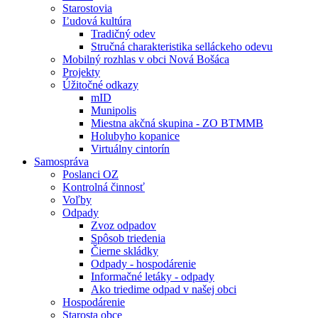
Starostovia
Ľudová kultúra
Tradičný odev
Stručná charakteristika selláckeho odevu
Mobilný rozhlas v obci Nová Bošáca
Projekty
Úžitočné odkazy
mID
Munipolis
Miestna akčná skupina - ZO BTMMB
Holubyho kopanice
Virtuálny cintorín
Samospráva
Poslanci OZ
Kontrolná činnosť
Voľby
Odpady
Zvoz odpadov
Spôsob triedenia
Čierne skládky
Odpady - hospodárenie
Informačné letáky - odpady
Ako triedime odpad v našej obci
Hospodárenie
Starosta obce