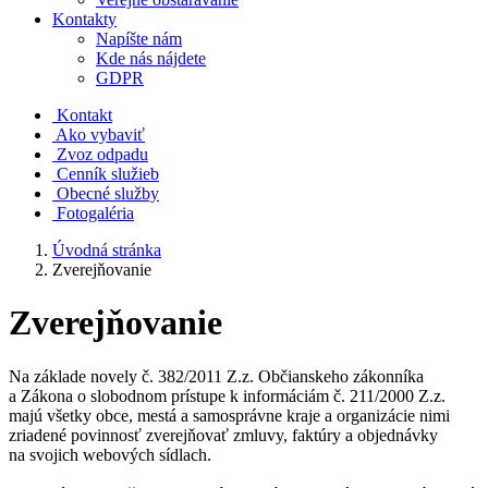
Kontakty
Napíšte nám
Kde nás nájdete
GDPR
Kontakt
Ako vybaviť
Zvoz odpadu
Cenník služieb
Obecné služby
Fotogaléria
Úvodná stránka
Zverejňovanie
Zverejňovanie
Na základe novely č. 382/2011 Z.z. Občianskeho zákonníka
a Zákona o slobodnom prístupe k informáciám č. 211/2000 Z.z.
majú všetky obce, mestá a samosprávne kraje a organizácie nimi
zriadené povinnosť zverejňovať zmluvy, faktúry a objednávky
na svojich webových sídlach.