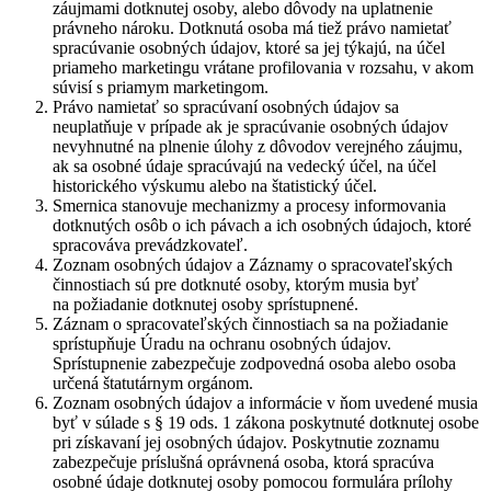
záujmami dotknutej osoby, alebo dôvody na uplatnenie
právneho nároku. Dotknutá osoba má tiež právo namietať
spracúvanie osobných údajov, ktoré sa jej týkajú, na účel
priameho marketingu vrátane profilovania v rozsahu, v akom
súvisí s priamym marketingom.
Právo namietať so spracúvaní osobných údajov sa
neuplatňuje v prípade ak je spracúvanie osobných údajov
nevyhnutné na plnenie úlohy z dôvodov verejného záujmu,
ak sa osobné údaje spracúvajú na vedecký účel, na účel
historického výskumu alebo na štatistický účel.
Smernica stanovuje mechanizmy a procesy informovania
dotknutých osôb o ich pávach a ich osobných údajoch, ktoré
spracováva prevádzkovateľ.
Zoznam osobných údajov a Záznamy o spracovateľských
činnostiach sú pre dotknuté osoby, ktorým musia byť
na požiadanie dotknutej osoby sprístupnené.
Záznam o spracovateľských činnostiach sa na požiadanie
sprístupňuje Úradu na ochranu osobných údajov.
Sprístupnenie zabezpečuje zodpovedná osoba alebo osoba
určená štatutárnym orgánom.
Zoznam osobných údajov a informácie v ňom uvedené musia
byť v súlade s § 19 ods. 1 zákona poskytnuté dotknutej osobe
pri získavaní jej osobných údajov. Poskytnutie zoznamu
zabezpečuje príslušná oprávnená osoba, ktorá spracúva
osobné údaje dotknutej osoby pomocou formulára prílohy