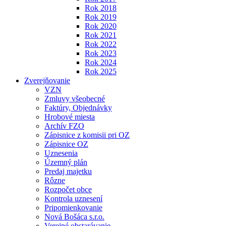
Rok 2018
Rok 2019
Rok 2020
Rok 2021
Rok 2022
Rok 2023
Rok 2024
Rok 2025
Zverejňovanie
VZN
Zmluvy všeobecné
Faktúry, Objednávky
Hrobové miesta
Archív FZO
Zápisnice z komisii pri OZ
Zápisnice OZ
Uznesenia
Územný plán
Predaj majetku
Rôzne
Rozpočet obce
Kontrola uznesení
Pripomienkovanie
Nová Bošáca s.r.o.
Verejné obstarávanie