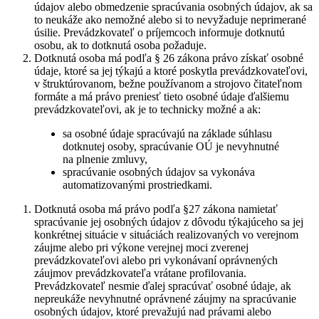
údajov alebo obmedzenie spracúvania osobných údajov, ak sa
to neukáže ako nemožné alebo si to nevyžaduje neprimerané
úsilie. Prevádzkovateľ o príjemcoch informuje dotknutú
osobu, ak to dotknutá osoba požaduje.
Dotknutá osoba má podľa § 26 zákona právo získať osobné
údaje, ktoré sa jej týkajú a ktoré poskytla prevádzkovateľovi,
v štruktúrovanom, bežne používanom a strojovo čitateľnom
formáte a má právo preniesť tieto osobné údaje ďalšiemu
prevádzkovateľovi, ak je to technicky možné a ak:
sa osobné údaje spracúvajú na základe súhlasu
dotknutej osoby, spracúvanie OÚ je nevyhnutné
na plnenie zmluvy,
spracúvanie osobných údajov sa vykonáva
automatizovanými prostriedkami.
Dotknutá osoba má právo podľa §27 zákona namietať
spracúvanie jej osobných údajov z dôvodu týkajúceho sa jej
konkrétnej situácie v situáciách realizovaných vo verejnom
záujme alebo pri výkone verejnej moci zverenej
prevádzkovateľovi alebo pri vykonávaní oprávnených
záujmov prevádzkovateľa vrátane profilovania.
Prevádzkovateľ nesmie ďalej spracúvať osobné údaje, ak
nepreukáže nevyhnutné oprávnené záujmy na spracúvanie
osobných údajov, ktoré prevažujú nad právami alebo