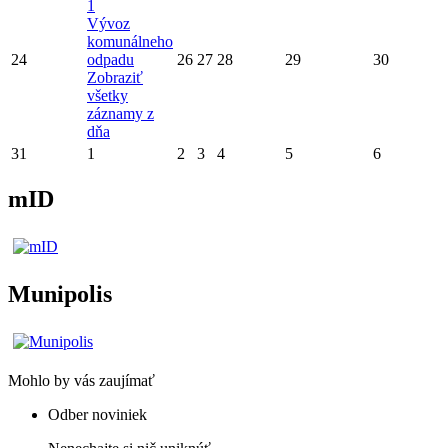
1
Vývoz
komunálneho
24
odpadu
26
27
28
29
30
Zobraziť
všetky
záznamy z
dňa
31
1
2
3
4
5
6
mID
Munipolis
Mohlo by vás zaujímať
Odber noviniek