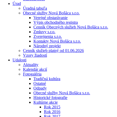
Úrad
Úradná tabuľa
Obecné služby Nová Bošáca s.r.o.
Verejné obstarávanie
Výpis obchodného registra
Cenník Obecných služieb Nová Bošáca s.r.o.
Zmluvy s.r.o.
Zverejnenia s.r.o.
Kontakty Nová Bošáca s.r.o.
Národný projekt
Cenník služieb platný od 01.06.2026
Vzory žiadostí
Udalosti
Aktuality
Kalendár akcií
Fotogaléria
Tradičná kultúra
Ostatné
Odpady
Obecné služby Nová Bošáca s.r.o.
Historické fotografie
Kultúrne akcie
Rok 2015
Rok 2016
Rok 2017