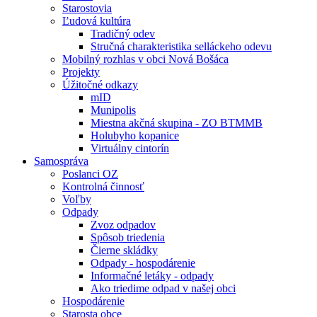
Starostovia
Ľudová kultúra
Tradičný odev
Stručná charakteristika selláckeho odevu
Mobilný rozhlas v obci Nová Bošáca
Projekty
Úžitočné odkazy
mID
Munipolis
Miestna akčná skupina - ZO BTMMB
Holubyho kopanice
Virtuálny cintorín
Samospráva
Poslanci OZ
Kontrolná činnosť
Voľby
Odpady
Zvoz odpadov
Spôsob triedenia
Čierne skládky
Odpady - hospodárenie
Informačné letáky - odpady
Ako triedime odpad v našej obci
Hospodárenie
Starosta obce