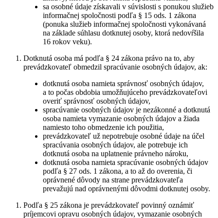
sa osobné údaje získavali v súvislosti s ponukou služieb
informačnej spoločnosti podľa § 15 ods. 1 zákona
(ponuka služieb informačnej spoločnosti vykonávaná
na základe súhlasu dotknutej osoby, ktorá nedovŕšila
16 rokov veku).
Dotknutá osoba má podľa § 24 zákona právo na to, aby
prevádzkovateľ obmedzil spracúvanie osobných údajov, ak:
dotknutá osoba namieta správnosť osobných údajov,
a to počas obdobia umožňujúceho prevádzkovateľovi
overiť správnosť osobných údajov,
spracúvanie osobných údajov je nezákonné a dotknutá
osoba namieta vymazanie osobných údajov a žiada
namiesto toho obmedzenie ich použitia,
prevádzkovateľ už nepotrebuje osobné údaje na účel
spracúvania osobných údajov, ale potrebuje ich
dotknutá osoba na uplatnenie právneho nároku,
dotknutá osoba namieta spracúvanie osobných údajov
podľa § 27 ods. 1 zákona, a to až do overenia, či
oprávnené dôvody na strane prevádzkovateľa
prevažujú nad oprávnenými dôvodmi dotknutej osoby.
Podľa § 25 zákona je prevádzkovateľ povinný oznámiť
príjemcovi opravu osobných údajov, vymazanie osobných