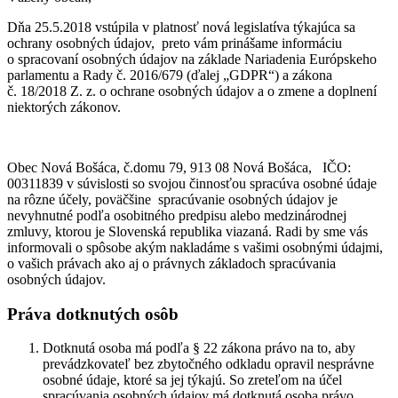
Dňa 25.5.2018 vstúpila v platnosť nová legislatíva týkajúca sa
ochrany osobných údajov, preto vám prinášame informáciu
o spracovaní osobných údajov na základe Nariadenia Európskeho
parlamentu a Rady č. 2016/679 (ďalej „GDPR“) a zákona
č. 18/2018 Z. z. o ochrane osobných údajov a o zmene a doplnení
niektorých zákonov.
Obec Nová Bošáca, č.domu 79, 913 08 Nová Bošáca, IČO:
00311839 v súvislosti so svojou činnosťou spracúva osobné údaje
na rôzne účely, poväčšine spracúvanie osobných údajov je
nevyhnutné podľa osobitného predpisu alebo medzinárodnej
zmluvy, ktorou je Slovenská republika viazaná. Radi by sme vás
informovali o spôsobe akým nakladáme s vašimi osobnými údajmi,
o vašich právach ako aj o právnych základoch spracúvania
osobných údajov.
Práva dotknutých osôb
Dotknutá osoba má podľa § 22 zákona právo na to, aby
prevádzkovateľ bez zbytočného odkladu opravil nesprávne
osobné údaje, ktoré sa jej týkajú. So zreteľom na účel
spracúvania osobných údajov má dotknutá osoba právo