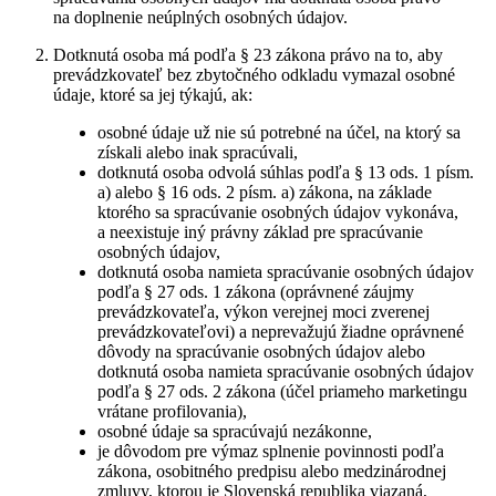
na doplnenie neúplných osobných údajov.
Dotknutá osoba má podľa § 23 zákona právo na to, aby
prevádzkovateľ bez zbytočného odkladu vymazal osobné
údaje, ktoré sa jej týkajú, ak:
osobné údaje už nie sú potrebné na účel, na ktorý sa
získali alebo inak spracúvali,
dotknutá osoba odvolá súhlas podľa § 13 ods. 1 písm.
a) alebo § 16 ods. 2 písm. a) zákona, na základe
ktorého sa spracúvanie osobných údajov vykonáva,
a neexistuje iný právny základ pre spracúvanie
osobných údajov,
dotknutá osoba namieta spracúvanie osobných údajov
podľa § 27 ods. 1 zákona (oprávnené záujmy
prevádzkovateľa, výkon verejnej moci zverenej
prevádzkovateľovi) a neprevažujú žiadne oprávnené
dôvody na spracúvanie osobných údajov alebo
dotknutá osoba namieta spracúvanie osobných údajov
podľa § 27 ods. 2 zákona (účel priameho marketingu
vrátane profilovania),
osobné údaje sa spracúvajú nezákonne,
je dôvodom pre výmaz splnenie povinnosti podľa
zákona, osobitného predpisu alebo medzinárodnej
zmluvy, ktorou je Slovenská republika viazaná,