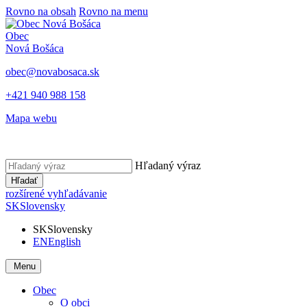
Rovno na obsah
Rovno na menu
Obec
Nová Bošáca
obec@novabosaca.sk
+421 940 988 158
Mapa webu
Hľadaný výraz
Hľadať
rozšírené vyhľadávanie
SK
Slovensky
SK
Slovensky
EN
English
Menu
Obec
O obci