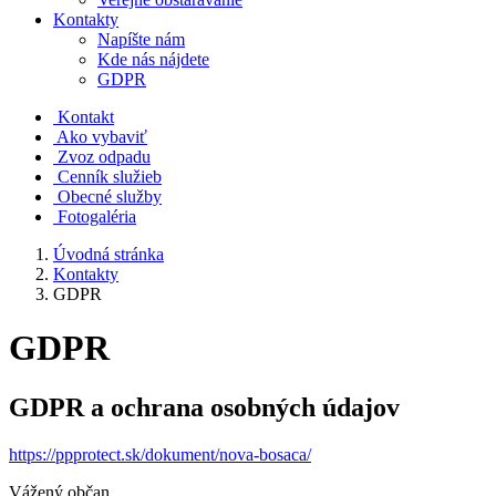
Kontakty
Napíšte nám
Kde nás nájdete
GDPR
Kontakt
Ako vybaviť
Zvoz odpadu
Cenník služieb
Obecné služby
Fotogaléria
Úvodná stránka
Kontakty
GDPR
GDPR
GDPR a ochrana osobných údajov
https://ppprotect.sk/dokument/nova-bosaca/
Vážený občan,