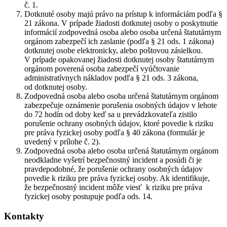
č. 1.
Dotknuté osoby majú právo na prístup k informáciám podľa §
21 zákona. V prípade žiadosti dotknutej osoby o poskytnutie
informácií zodpovedná osoba alebo osoba určená štatutárnym
orgánom zabezpečí ich zaslanie (podľa § 21 ods. 1 zákona)
dotknutej osobe elektronicky, alebo poštovou zásielkou.
V prípade opakovanej žiadosti dotknutej osoby štatutárnym
orgánom poverená osoba zabezpečí vyúčtovanie
administratívnych nákladov podľa § 21 ods. 3 zákona,
od dotknutej osoby.
Zodpovedná osoba alebo osoba určená štatutárnym orgánom
zabezpečuje oznámenie porušenia osobných údajov v lehote
do 72 hodín od doby keď sa u prevádzkovateľa zistilo
porušenie ochrany osobných údajov, ktoré povedie k riziku
pre práva fyzickej osoby podľa § 40 zákona (formulár je
uvedený v prílohe č. 2).
Zodpovedná osoba alebo osoba určená štatutárnym orgánom
neodkladne vyšetrí bezpečnostný incident a posúdi či je
pravdepodobné, že porušenie ochrany osobných údajov
povedie k riziku pre práva fyzickej osoby. Ak identifikuje,
že bezpečnostný incident môže viesť k riziku pre práva
fyzickej osoby postupuje podľa ods. 14.
Kontakty