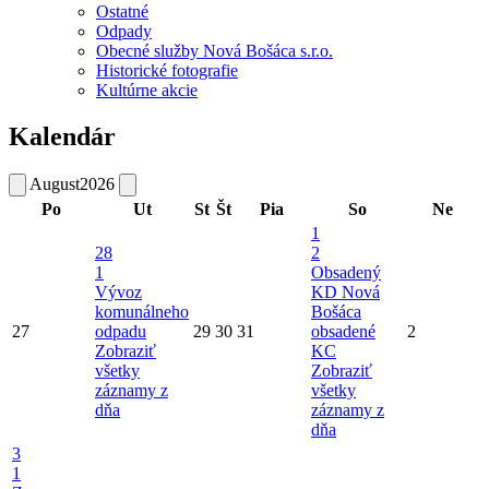
Ostatné
Odpady
Obecné služby Nová Bošáca s.r.o.
Historické fotografie
Kultúrne akcie
Kalendár
August
2026
Po
Ut
St
Št
Pia
So
Ne
1
28
2
1
Obsadený
Vývoz
KD Nová
komunálneho
Bošáca
27
odpadu
29
30
31
obsadené
2
Zobraziť
KC
všetky
Zobraziť
záznamy z
všetky
dňa
záznamy z
dňa
3
1