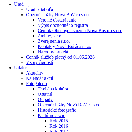
Úrad
Úradná tabuľa
Obecné služby Nová Bošáca s.r.o.
Verejné obstarávanie
Výpis obchodného registra
Cenník Obecných služieb Nová Bošáca s.r.o.
Zmluvy s.r.o.
Zverejnenia s.r.o.
Kontakty Nová Bošáca s.r.o.
Národný projekt
Cenník služieb platný od 01.06.2026
Vzory žiadostí
Udalosti
Aktuality
Kalendár akcií
Fotogaléria
Tradičná kultúra
Ostatné
Odpady
Obecné služby Nová Bošáca s.r.o.
Historické fotografie
Kultúrne akcie
Rok 2015
Rok 2016
Rok 2017