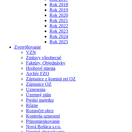
Rok 2018
Rok 2019
Rok 2020
Rok 2021
Rok 2022
Rok 2023
Rok 2024
Rok 2025
Zverejňovanie
VZN
Zmluvy všeobecné
Faktúry, Objednávky
Hrobové miesta
Archív FZO
Zápisnice z komisii pri OZ
Zápisnice OZ
Uznesenia
Územný plán
Predaj majetku
Rôzne
Rozpočet obce
Kontrola uznesení
Pripomienkovanie
Nová Bošáca s.r.o.
Verejné obstarávanie