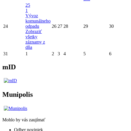
25
1
Vývoz
komunálneho
24
odpadu
26
27
28
29
30
Zobraziť
všetky
záznamy z
dňa
31
1
2
3
4
5
6
mID
Munipolis
Mohlo by vás zaujímať
Odber noviniek