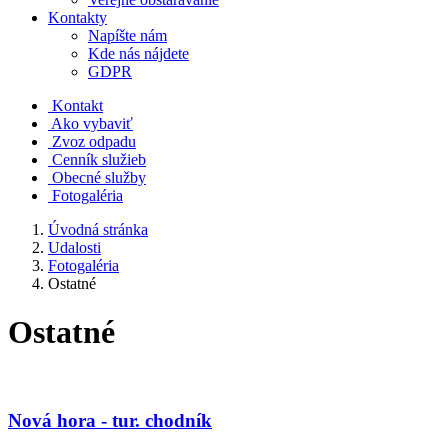
Kontakty
Napíšte nám
Kde nás nájdete
GDPR
Kontakt
Ako vybaviť
Zvoz odpadu
Cenník služieb
Obecné služby
Fotogaléria
Úvodná stránka
Udalosti
Fotogaléria
Ostatné
Ostatné
Nová hora - tur. chodník