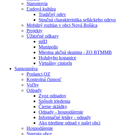
Starostovia
Ľudová kultúra
Tradičný odev
Stručná charakteristika selláckeho odevu
Mobilný rozhlas v obci Nová Bošáca
Projekty
Úžitočné odkazy
mID
Munipolis
Miestna akčná skupina - ZO BTMMB
Holubyho kopanice
Virtuálny cintorín
Samospráva
Poslanci OZ
Kontrolná činnosť
Voľby
Odpady
Zvoz odpadov
Spôsob triedenia
Čierne skládky
Odpady - hospodárenie
Informačné letáky - odpady
Ako triedime odpad v našej obci
Hospodárenie
Starosta obce