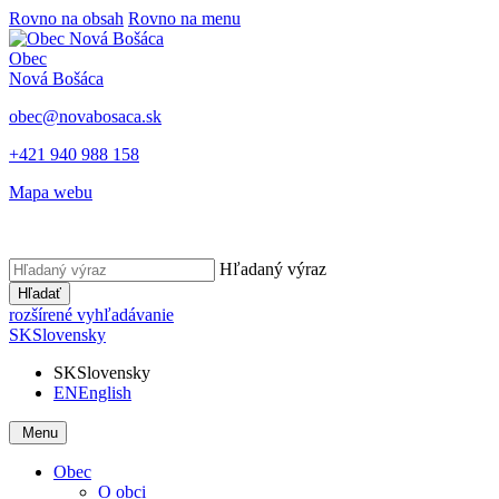
Rovno na obsah
Rovno na menu
Obec
Nová Bošáca
obec@novabosaca.sk
+421 940 988 158
Mapa webu
Hľadaný výraz
Hľadať
rozšírené vyhľadávanie
SK
Slovensky
SK
Slovensky
EN
English
Menu
Obec
O obci