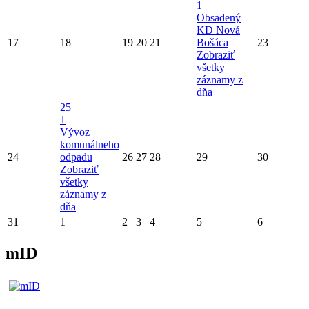
1
Obsadený
KD Nová
17
18
19
20
21
Bošáca
23
Zobraziť
všetky
záznamy z
dňa
25
1
Vývoz
komunálneho
24
odpadu
26
27
28
29
30
Zobraziť
všetky
záznamy z
dňa
31
1
2
3
4
5
6
mID