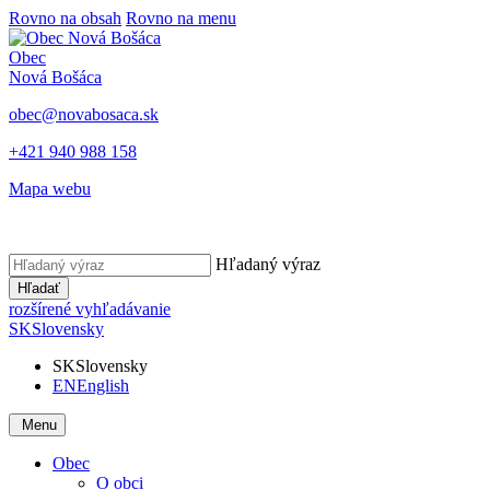
Rovno na obsah
Rovno na menu
Obec
Nová Bošáca
obec@novabosaca.sk
+421 940 988 158
Mapa webu
Hľadaný výraz
Hľadať
rozšírené vyhľadávanie
SK
Slovensky
SK
Slovensky
EN
English
Menu
Obec
O obci