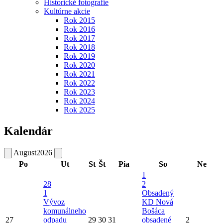
Historické fotografie
Kultúrne akcie
Rok 2015
Rok 2016
Rok 2017
Rok 2018
Rok 2019
Rok 2020
Rok 2021
Rok 2022
Rok 2023
Rok 2024
Rok 2025
Kalendár
August
2026
Po
Ut
St
Št
Pia
So
Ne
1
28
2
1
Obsadený
Vývoz
KD Nová
komunálneho
Bošáca
27
odpadu
29
30
31
obsadené
2