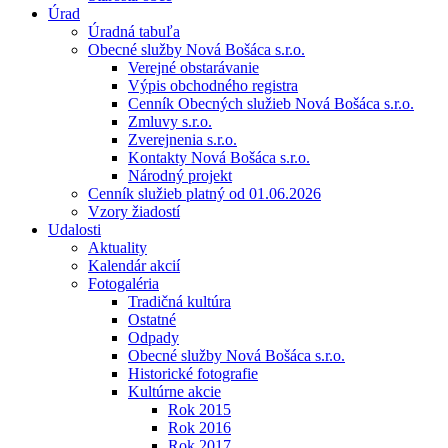
Úrad
Úradná tabuľa
Obecné služby Nová Bošáca s.r.o.
Verejné obstarávanie
Výpis obchodného registra
Cenník Obecných služieb Nová Bošáca s.r.o.
Zmluvy s.r.o.
Zverejnenia s.r.o.
Kontakty Nová Bošáca s.r.o.
Národný projekt
Cenník služieb platný od 01.06.2026
Vzory žiadostí
Udalosti
Aktuality
Kalendár akcií
Fotogaléria
Tradičná kultúra
Ostatné
Odpady
Obecné služby Nová Bošáca s.r.o.
Historické fotografie
Kultúrne akcie
Rok 2015
Rok 2016
Rok 2017