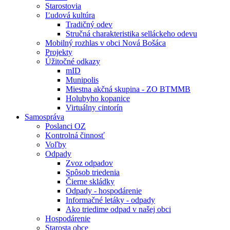
Starostovia
Ľudová kultúra
Tradičný odev
Stručná charakteristika selláckeho odevu
Mobilný rozhlas v obci Nová Bošáca
Projekty
Úžitočné odkazy
mID
Munipolis
Miestna akčná skupina - ZO BTMMB
Holubyho kopanice
Virtuálny cintorín
Samospráva
Poslanci OZ
Kontrolná činnosť
Voľby
Odpady
Zvoz odpadov
Spôsob triedenia
Čierne skládky
Odpady - hospodárenie
Informačné letáky - odpady
Ako triedime odpad v našej obci
Hospodárenie
Starosta obce