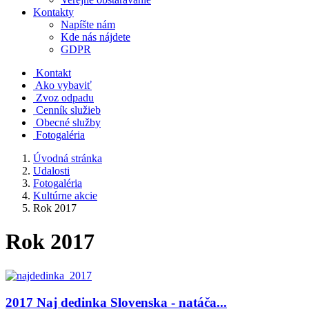
Kontakty
Napíšte nám
Kde nás nájdete
GDPR
Kontakt
Ako vybaviť
Zvoz odpadu
Cenník služieb
Obecné služby
Fotogaléria
Úvodná stránka
Udalosti
Fotogaléria
Kultúrne akcie
Rok 2017
Rok 2017
2017 Naj dedinka Slovenska - natáča...