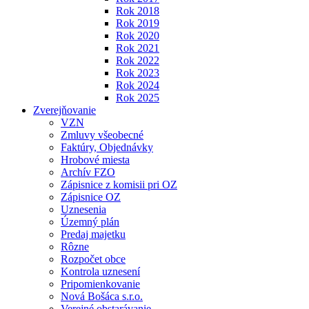
Rok 2018
Rok 2019
Rok 2020
Rok 2021
Rok 2022
Rok 2023
Rok 2024
Rok 2025
Zverejňovanie
VZN
Zmluvy všeobecné
Faktúry, Objednávky
Hrobové miesta
Archív FZO
Zápisnice z komisii pri OZ
Zápisnice OZ
Uznesenia
Územný plán
Predaj majetku
Rôzne
Rozpočet obce
Kontrola uznesení
Pripomienkovanie
Nová Bošáca s.r.o.
Verejné obstarávanie