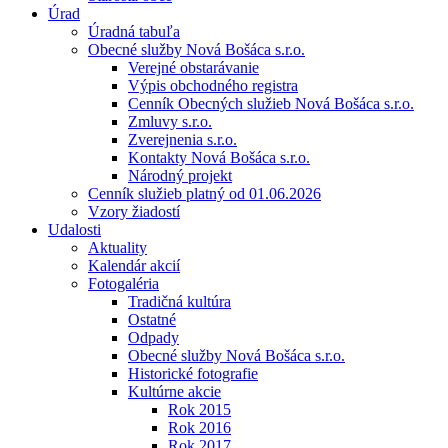
Úrad
Úradná tabuľa
Obecné služby Nová Bošáca s.r.o.
Verejné obstarávanie
Výpis obchodného registra
Cenník Obecných služieb Nová Bošáca s.r.o.
Zmluvy s.r.o.
Zverejnenia s.r.o.
Kontakty Nová Bošáca s.r.o.
Národný projekt
Cenník služieb platný od 01.06.2026
Vzory žiadostí
Udalosti
Aktuality
Kalendár akcií
Fotogaléria
Tradičná kultúra
Ostatné
Odpady
Obecné služby Nová Bošáca s.r.o.
Historické fotografie
Kultúrne akcie
Rok 2015
Rok 2016
Rok 2017