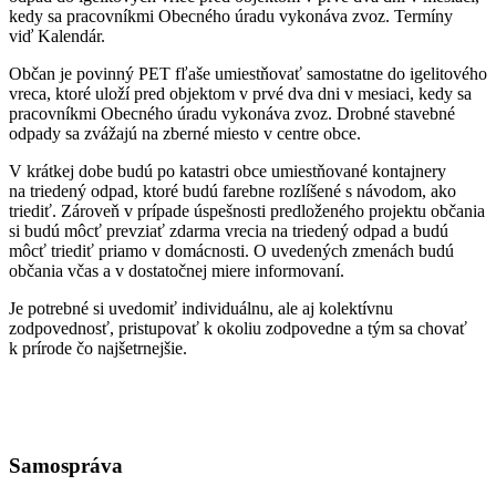
kedy sa pracovníkmi Obecného úradu vykonáva zvoz. Termíny
viď Kalendár.
Občan je povinný PET fľaše umiestňovať samostatne do igelitového
vreca, ktoré uloží pred objektom v prvé dva dni v mesiaci, kedy sa
pracovníkmi Obecného úradu vykonáva zvoz. Drobné stavebné
odpady sa zvážajú na zberné miesto v centre obce.
V krátkej dobe budú po katastri obce umiestňované kontajnery
na triedený odpad, ktoré budú farebne rozlíšené s návodom, ako
triediť. Zároveň v prípade úspešnosti predloženého projektu občania
si budú môcť prevziať zdarma vrecia na triedený odpad a budú
môcť triediť priamo v domácnosti. O uvedených zmenách budú
občania včas a v dostatočnej miere informovaní.
Je potrebné si uvedomiť individuálnu, ale aj kolektívnu
zodpovednosť, pristupovať k okoliu zodpovedne a tým sa chovať
k prírode čo najšetrnejšie.
Samospráva