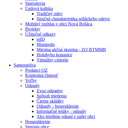
Starostovia
Ľudová kultúra
Tradičný odev
Stručná charakteristika selláckeho odevu
Mobilný rozhlas v obci Nová Bošáca
Projekty
Úžitočné odkazy
mID
Munipolis
Miestna akčná skupina - ZO BTMMB
Holubyho kopanice
Virtuálny cintorín
Samospráva
Poslanci OZ
Kontrolná činnosť
Voľby
Odpady
Zvoz odpadov
Spôsob triedenia
Čierne skládky
Odpady - hospodárenie
Informačné letáky - odpady
Ako triedime odpad v našej obci
Hospodárenie
Starosta obce