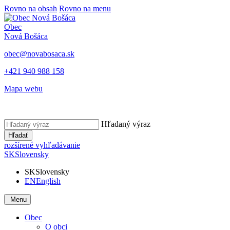
Rovno na obsah
Rovno na menu
Obec
Nová Bošáca
obec@novabosaca.sk
+421 940 988 158
Mapa webu
Hľadaný výraz
Hľadať
rozšírené vyhľadávanie
SK
Slovensky
SK
Slovensky
EN
English
Menu
Obec
O obci