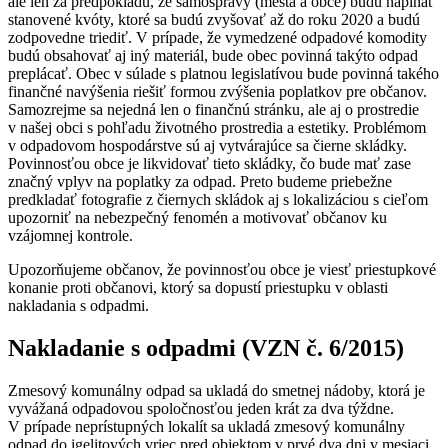
ale len za predpokladu, že samosprávy (mestá a obce) budú napĺňať
stanovené kvóty, ktoré sa budú zvyšovať až do roku 2020 a budú
zodpovedne triediť. V prípade, že vymedzené odpadové komodity
budú obsahovať aj iný materiál, bude obec povinná takýto odpad
preplácať. Obec v súlade s platnou legislatívou bude povinná takého
finančné navýšenia riešiť formou zvýšenia poplatkov pre občanov.
Samozrejme sa nejedná len o finančnú stránku, ale aj o prostredie
v našej obci s pohľadu životného prostredia a estetiky. Problémom
v odpadovom hospodárstve sú aj vytvárajúce sa čierne skládky.
Povinnosťou obce je likvidovať tieto skládky, čo bude mať zase
značný vplyv na poplatky za odpad. Preto budeme priebežne
predkladať fotografie z čiernych skládok aj s lokalizáciou s cieľom
upozorniť na nebezpečný fenomén a motivovať občanov ku
vzájomnej kontrole.
Upozorňujeme občanov, že povinnosťou obce je viesť priestupkové
konanie proti občanovi, ktorý sa dopustí priestupku v oblasti
nakladania s odpadmi.
Nakladanie s odpadmi (VZN č. 6/2015)
Zmesový komunálny odpad sa ukladá do smetnej nádoby, ktorá je
vyvážaná odpadovou spoločnosťou jeden krát za dva týždne.
V prípade neprístupných lokalít sa ukladá zmesový komunálny
odpad do igelitových vriec pred objektom v prvé dva dni v mesiaci,