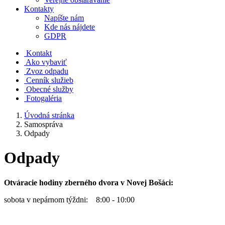
Kontakty
Napíšte nám
Kde nás nájdete
GDPR
Kontakt
Ako vybaviť
Zvoz odpadu
Cenník služieb
Obecné služby
Fotogaléria
Úvodná stránka
Samospráva
Odpady
Odpady
Otváracie hodiny zberného dvora v Novej Bošáci:
sobota v nepárnom týždni: 8:00 - 10:00