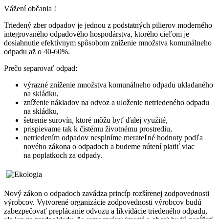
Vážení občania !
Triedený zber odpadov je jednou z podstatných pilierov moderného
integrovaného odpadového hospodárstva, ktorého cieľom je
dosiahnutie efektívnym spôsobom zníženie množstva komunálneho
odpadu až o 40-60%.
Prečo separovať odpad:
výrazné zníženie množstva komunálneho odpadu ukladaného
na skládku,
zníženie nákladov na odvoz a uloženie netriedeného odpadu
na skládku,
šetrenie surovín, ktoré môžu byť ďalej využité,
prispievame tak k čistému životnému prostrediu,
netriedením odpadov nesplníme merateľné hodnoty podľa
nového zákona o odpadoch a budeme nútení platiť viac
na poplatkoch za odpady.
Nový zákon o odpadoch zavádza princíp rozšírenej zodpovednosti
výrobcov. Vytvorené organizácie zodpovednosti výrobcov budú
zabezpečovať preplácanie odvozu a likvidácie triedeného odpadu,