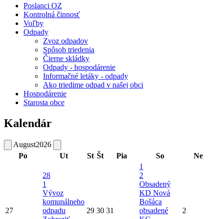
Poslanci OZ
Kontrolná činnosť
Voľby
Odpady
Zvoz odpadov
Spôsob triedenia
Čierne skládky
Odpady - hospodárenie
Informačné letáky - odpady
Ako triedime odpad v našej obci
Hospodárenie
Starosta obce
Kalendár
August
2026
Po
Ut
St
Št
Pia
So
Ne
1
28
2
1
Obsadený
Vývoz
KD Nová
komunálneho
Bošáca
27
odpadu
29
30
31
obsadené
2