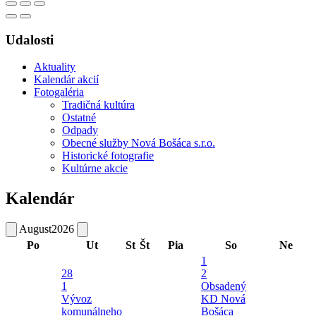
Udalosti
Aktuality
Kalendár akcií
Fotogaléria
Tradičná kultúra
Ostatné
Odpady
Obecné služby Nová Bošáca s.r.o.
Historické fotografie
Kultúrne akcie
Kalendár
August
2026
Po
Ut
St
Št
Pia
So
Ne
1
28
2
1
Obsadený
Vývoz
KD Nová
komunálneho
Bošáca