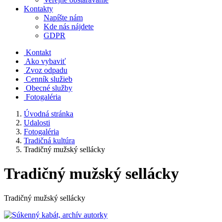
Kontakty
Napíšte nám
Kde nás nájdete
GDPR
Kontakt
Ako vybaviť
Zvoz odpadu
Cenník služieb
Obecné služby
Fotogaléria
Úvodná stránka
Udalosti
Fotogaléria
Tradičná kultúra
Tradičný mužský sellácky
Tradičný mužský sellácky
Tradičný mužský sellácky