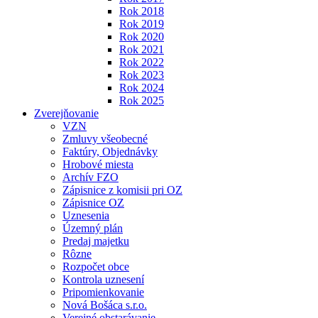
Rok 2018
Rok 2019
Rok 2020
Rok 2021
Rok 2022
Rok 2023
Rok 2024
Rok 2025
Zverejňovanie
VZN
Zmluvy všeobecné
Faktúry, Objednávky
Hrobové miesta
Archív FZO
Zápisnice z komisii pri OZ
Zápisnice OZ
Uznesenia
Územný plán
Predaj majetku
Rôzne
Rozpočet obce
Kontrola uznesení
Pripomienkovanie
Nová Bošáca s.r.o.
Verejné obstarávanie