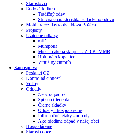
Starostovia
Ľudová kultúra
Tradičný odev
Stručná charakteristika selláckeho odevu
Mobilný rozhlas v obci Nová Bošáca
Projekty
Úžitočné odkazy
mID
Munipolis
Miestna akčná skupina - ZO BTMMB
Holubyho kopanice
Virtuálny cintorín
Samospráva
Poslanci OZ
Kontrolná činnosť
Voľby
Odpady
Zvoz odpadov
Spôsob triedenia
Čierne skládky
Odpady - hospodárenie
Informačné letáky - odpady
Ako triedime odpad v našej obci
Hospodárenie
Starosta obce