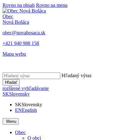
Rovno na obsah
Rovno na menu
Obec
Nová Bošáca
obec@novabosaca.sk
+421 940 988 158
Mapa webu
Hľadaný výraz
Hľadať
rozšírené vyhľadávanie
SK
Slovensky
SK
Slovensky
EN
English
Menu
Obec
O obci