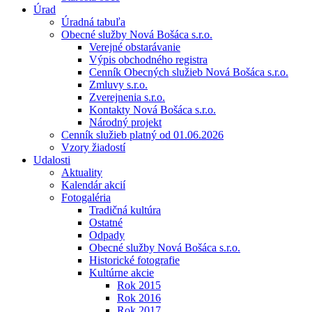
Úrad
Úradná tabuľa
Obecné služby Nová Bošáca s.r.o.
Verejné obstarávanie
Výpis obchodného registra
Cenník Obecných služieb Nová Bošáca s.r.o.
Zmluvy s.r.o.
Zverejnenia s.r.o.
Kontakty Nová Bošáca s.r.o.
Národný projekt
Cenník služieb platný od 01.06.2026
Vzory žiadostí
Udalosti
Aktuality
Kalendár akcií
Fotogaléria
Tradičná kultúra
Ostatné
Odpady
Obecné služby Nová Bošáca s.r.o.
Historické fotografie
Kultúrne akcie
Rok 2015
Rok 2016
Rok 2017