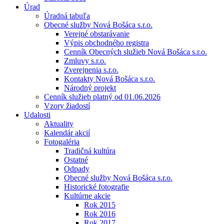
Úrad
Úradná tabuľa
Obecné služby Nová Bošáca s.r.o.
Verejné obstarávanie
Výpis obchodného registra
Cenník Obecných služieb Nová Bošáca s.r.o.
Zmluvy s.r.o.
Zverejnenia s.r.o.
Kontakty Nová Bošáca s.r.o.
Národný projekt
Cenník služieb platný od 01.06.2026
Vzory žiadostí
Udalosti
Aktuality
Kalendár akcií
Fotogaléria
Tradičná kultúra
Ostatné
Odpady
Obecné služby Nová Bošáca s.r.o.
Historické fotografie
Kultúrne akcie
Rok 2015
Rok 2016
Rok 2017