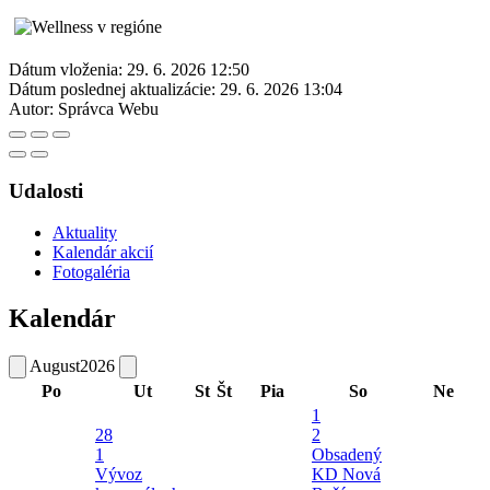
Dátum vloženia:
29. 6. 2026 12:50
Dátum poslednej aktualizácie:
29. 6. 2026 13:04
Autor:
Správca Webu
Udalosti
Aktuality
Kalendár akcií
Fotogaléria
Kalendár
August
2026
Po
Ut
St
Št
Pia
So
Ne
1
28
2
1
Obsadený
Vývoz
KD Nová