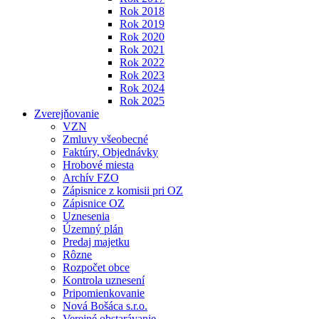
Rok 2018
Rok 2019
Rok 2020
Rok 2021
Rok 2022
Rok 2023
Rok 2024
Rok 2025
Zverejňovanie
VZN
Zmluvy všeobecné
Faktúry, Objednávky
Hrobové miesta
Archív FZO
Zápisnice z komisii pri OZ
Zápisnice OZ
Uznesenia
Územný plán
Predaj majetku
Rôzne
Rozpočet obce
Kontrola uznesení
Pripomienkovanie
Nová Bošáca s.r.o.
Verejné obstarávanie