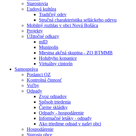
Starostovia
Ľudová kultúra
Tradičný odev
Stručná charakteristika selláckeho odevu
Mobilný rozhlas v obci Nová Bošáca
Projekty
Úžitočné odkazy
mID
Munipolis
Miestna akčná skupina - ZO BTMMB
Holubyho kopanice
Virtuálny cintorín
Samospráva
Poslanci OZ
Kontrolná činnosť
Voľby
Odpady
Zvoz odpadov
Spôsob triedenia
Čierne skládky
Odpady - hospodárenie
Informačné letáky - odpady
Ako triedime odpad v našej obci
Hospodárenie
Starosta obce