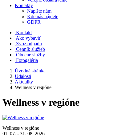
Kontakty
Napíšte nám
Kde nás nájdete
GDPR
Kontakt
Ako vybaviť
Zvoz odpadu
Cenník služieb
Obecné služby
Fotogaléria
Úvodná stránka
Udalosti
Aktuality
Wellness v regióne
Wellness v regióne
Wellness v regióne
01. 07. - 31. 08. 2026