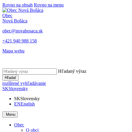
Rovno na obsah
Rovno na menu
Obec
Nová Bošáca
obec@novabosaca.sk
+421 940 988 158
Mapa webu
Hľadaný výraz
Hľadať
rozšírené vyhľadávanie
SK
Slovensky
SK
Slovensky
EN
English
Menu
Obec
O obci