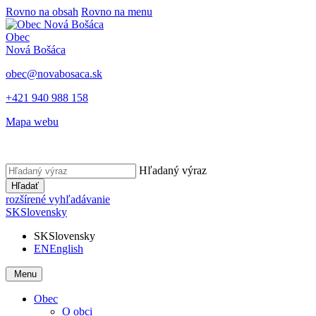
Rovno na obsah
Rovno na menu
Obec
Nová Bošáca
obec@novabosaca.sk
+421 940 988 158
Mapa webu
Hľadaný výraz
Hľadať
rozšírené vyhľadávanie
SK
Slovensky
SK
Slovensky
EN
English
Menu
Obec
O obci