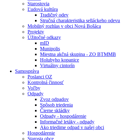
Starostovia
Ľudová kultúra
Tradičný odev
Stručná charakteristika selláckeho odevu
Mobilný rozhlas v obci Nová Bošáca
Projekty
Úžitočné odkazy
mID
Munipolis
Miestna akčná skupina - ZO BTMMB
Holubyho kopanice
Virtuálny cintorín
Samospráva
Poslanci OZ
Kontrolná činnosť
Voľby
Odpady
Zvoz odpadov
Spôsob triedenia
Čierne skládky
Odpady - hospodárenie
Informačné letáky - odpady
Ako triedime odpad v našej obci
Hospodárenie
Starosta obce