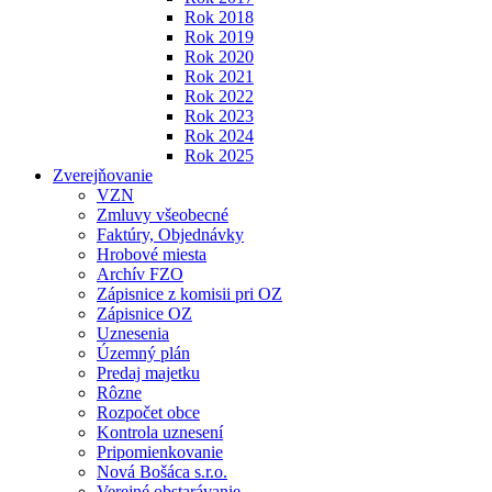
Rok 2018
Rok 2019
Rok 2020
Rok 2021
Rok 2022
Rok 2023
Rok 2024
Rok 2025
Zverejňovanie
VZN
Zmluvy všeobecné
Faktúry, Objednávky
Hrobové miesta
Archív FZO
Zápisnice z komisii pri OZ
Zápisnice OZ
Uznesenia
Územný plán
Predaj majetku
Rôzne
Rozpočet obce
Kontrola uznesení
Pripomienkovanie
Nová Bošáca s.r.o.
Verejné obstarávanie