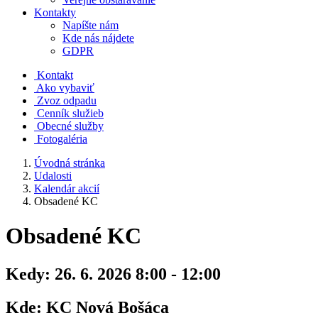
Kontakty
Napíšte nám
Kde nás nájdete
GDPR
Kontakt
Ako vybaviť
Zvoz odpadu
Cenník služieb
Obecné služby
Fotogaléria
Úvodná stránka
Udalosti
Kalendár akcií
Obsadené KC
Obsadené KC
Kedy:
26. 6. 2026 8:00 - 12:00
Kde:
KC Nová Bošáca