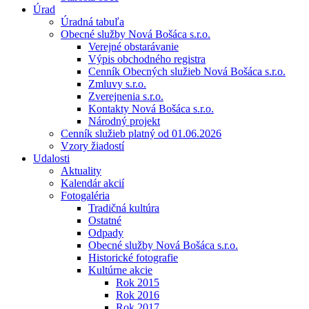
Úrad
Úradná tabuľa
Obecné služby Nová Bošáca s.r.o.
Verejné obstarávanie
Výpis obchodného registra
Cenník Obecných služieb Nová Bošáca s.r.o.
Zmluvy s.r.o.
Zverejnenia s.r.o.
Kontakty Nová Bošáca s.r.o.
Národný projekt
Cenník služieb platný od 01.06.2026
Vzory žiadostí
Udalosti
Aktuality
Kalendár akcií
Fotogaléria
Tradičná kultúra
Ostatné
Odpady
Obecné služby Nová Bošáca s.r.o.
Historické fotografie
Kultúrne akcie
Rok 2015
Rok 2016
Rok 2017