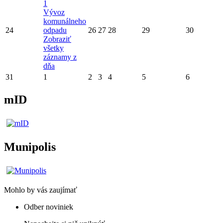
1
Vývoz
komunálneho
24
odpadu
26
27
28
29
30
Zobraziť
všetky
záznamy z
dňa
31
1
2
3
4
5
6
mID
Munipolis
Mohlo by vás zaujímať
Odber noviniek